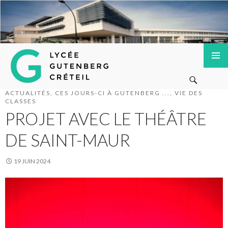
Lycée Gutenberg de Créteil
ALLER
MENU
Recherche
AU
PRINCI
CONTENU
ACTUALITÉS
,
CES JOURS-CI À GUTENBERG ...
,
VIE DES
PRINCIPAL
CLASSES
PROJET AVEC LE THÉÂTRE
DE SAINT-MAUR
19 JUIN 2024