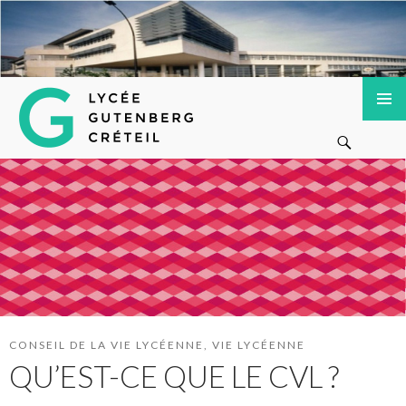
Lycée Gutenberg de Créteil
ALLER
MENU
Recherche
AU
PRINCI
CONTENU
PRINCIPAL
CONSEIL DE LA VIE LYCÉENNE
,
VIE LYCÉENNE
QU’EST-CE QUE LE CVL ?