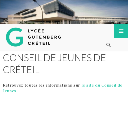
Lycée Gutenberg de Créteil
ALLER
MENU
Recherche
AU
PRINCI
CONTENU
PRINCIPAL
CONSEIL DE JEUNES DE
CRÉTEIL
Retrouvez toutes les informations sur
le site du Conseil de
Jeunes
.