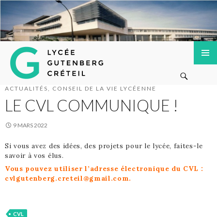
Lycée Gutenberg de Créteil
ALLER
MENU
Recherche
AU
PRINCI
CONTENU
ACTUALITÉS
,
CONSEIL DE LA VIE LYCÉENNE
PRINCIPAL
LE CVL COMMUNIQUE !
9 MARS 2022
Si vous avez des idées, des projets pour le lycée, faites-le
savoir à vos élus.
Vous pouvez utiliser l’adresse électronique du CVL :
cvlgutenberg.creteil@gmail.com.
CVL