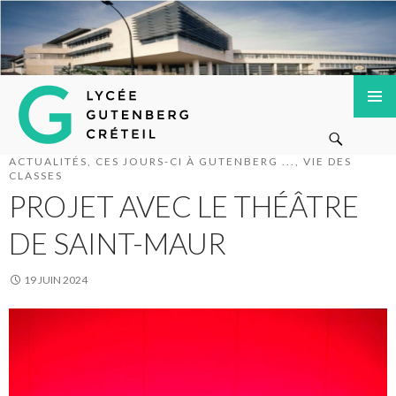
Lycée Gutenberg de Créteil
ALLER
MENU
Recherche
AU
PRINCI
CONTENU
ACTUALITÉS
,
CES JOURS-CI À GUTENBERG ...
,
VIE DES
PRINCIPAL
CLASSES
PROJET AVEC LE THÉÂTRE
DE SAINT-MAUR
19 JUIN 2024