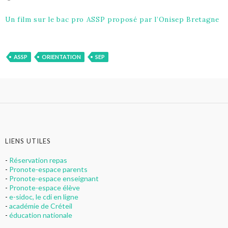
Un film sur le bac pro ASSP proposé par l’Onisep Bretagne
ASSP
ORIENTATION
SEP
LIENS UTILES
-
Réservation repas
-
Pronote-espace parents
-
Pronote-espace enseignant
-
Pronote-espace élève
-
e-sidoc, le cdi en ligne
-
académie de Créteil
-
éducation nationale