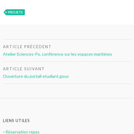
PROJETS
Navigation
ARTICLE PRÉCÉDENT
de
Atelier Sciences-Po, conférence sur les espaces maritimes
l’article
ARTICLE SUIVANT
Ouverture du portail etudiant.gouv
LIENS UTILES
-
Réservation repas