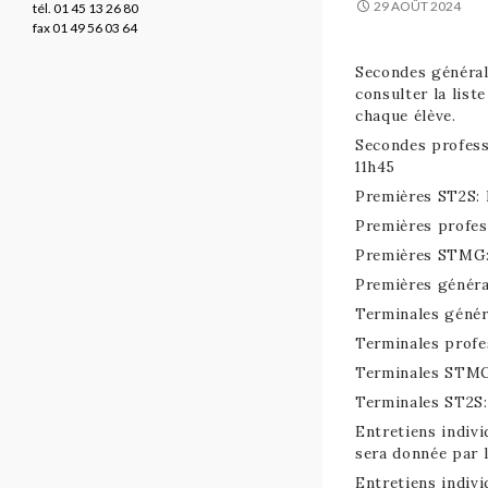
29 AOÛT 2024
tél. 01 45 13 26 80
fax 01 49 56 03 64
Secondes général
consulter la list
chaque élève.
Secondes profess
11h45
Premières ST2S: 
Premières profes
Premières STMG:
Premières généra
Terminales génér
Terminales profe
Terminales STMG
Terminales ST2S:
Entretiens indivi
sera donnée par l
Entretiens indiv