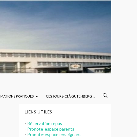
RMATIONS PRATIQUES
CES JOURS-CI À GUTENBERG …
LIENS UTILES
-
Réservation repas
-
Pronote-espace parents
-
Pronote-espace enseignant