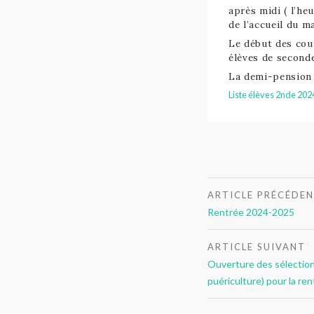
après midi ( l’he
de l’accueil du m
Le début des cour
élèves de seconde
La demi-pension 
Liste élèves 2nde 20
Navigation
ARTICLE PRÉCÉDE
de
Rentrée 2024-2025
l’article
ARTICLE SUIVANT
Ouverture des sélection
puériculture) pour la re