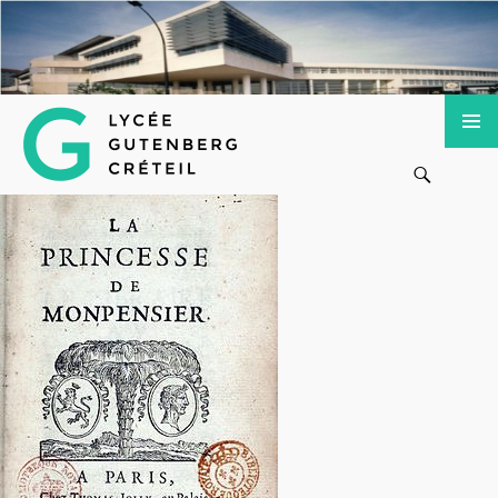
Lycée Gutenberg de Créteil
ALLER
MENU
Recherche
AU
PRINCI
CONTENU
PRINCIPAL