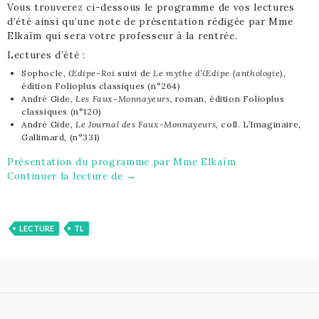
Vous trouverez ci-dessous le programme de vos lectures
d’été ainsi qu’une note de présentation rédigée par Mme
Elkaïm qui sera votre professeur à la rentrée.
Lectures d’été :
Sophocle,
Œdipe-Roi
suivi de
Le mythe d’Œdipe (anthologie
),
édition Folioplus classiques (n°264)
André Gide,
Les Faux-Monnayeurs
, roman, édition Folioplus
classiques (n°120)
André Gide,
Le Journal des Faux-Monnayeurs
, coll. L’Imaginaire,
Gallimard, (n°331)
Présentation du programme par Mme Elkaïm
Pour les futurs élèves de TL…lectures
Continuer la lecture de
→
LECTURE
TL