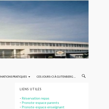
RMATIONS PRATIQUES
CES JOURS-CI À GUTENBERG …
LIENS UTILES
-
Réservation repas
-
Pronote-espace parents
-
Pronote-espace enseignant