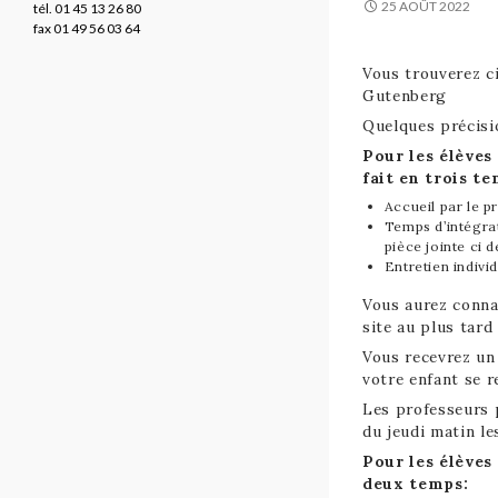
25 AOÛT 2022
tél. 01 45 13 26 80
fax 01 49 56 03 64
Vous trouverez ci
Gutenberg
Quelques précisi
Pour les élèves
fait en trois te
Accueil par le p
Temps d’intégrat
pièce jointe ci 
Entretien indivi
Vous aurez connai
site au plus tard
Vous recevrez un
votre enfant se r
Les professeurs 
du jeudi matin le
Pour les élèves
deux temps: