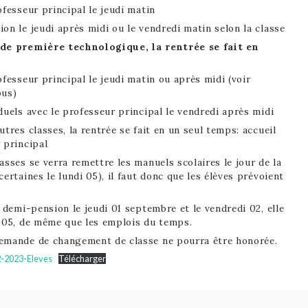
ofesseur principal le jeudi matin
on le jeudi après midi ou le vendredi matin selon la classe
 de première technologique, la rentrée se fait en
ofesseur principal le jeudi matin ou après midi (voir
ous)
duels avec le professeur principal le vendredi après midi
utres classes, la rentrée se fait en un seul temps: accueil
 principal
asses se verra remettre les manuels scolaires le jour de la
certaines le lundi 05), il faut donc que les élèves prévoient
e demi-pension le jeudi 01 septembre et le vendredi 02, elle
i 05, de même que les emplois du temps.
emande de changement de classe ne pourra être honorée.
-2023-Eleves
Télécharger