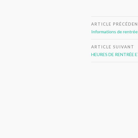
Navigation
ARTICLE PRÉCÉDE
de
Informations de rentrée
l’article
ARTICLE SUIVANT
HEURES DE RENTRÉE E