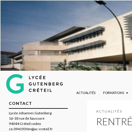
ALLER AU CONTENU PRINCIPAL
Lycée Gutenberg de Créteil
Recherche
ACTUALITÉS
FORMATIONS
CONTACT
ACTUALITÉS
Lycée Johannes Gutenberg
RENTRÉ
16-18 rue de Saussure
94044 Créteil cedex
ce.0941930m@ac-creteil.fr