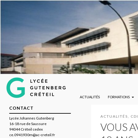
ALLER AU CONTENU PRINCIPAL
Lycée Gutenberg de Créteil
Recherche
ACTUALITÉS
FORMATIONS
CONTACT
ACTUALITÉS
,
CD
Lycée Johannes Gutenberg
VOUS A
16-18 rue de Saussure
94044 Créteil cedex
ce.0941930m@ac-creteil.fr