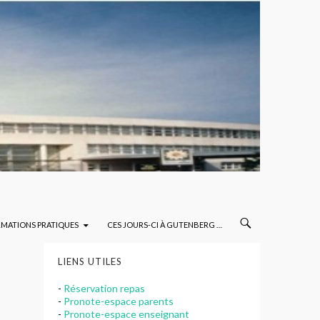
RMATIONS PRATIQUES
CES JOURS-CI À GUTENBERG …
LIENS UTILES
-
Réservation repas
-
Pronote-espace parents
-
Pronote-espace enseignant