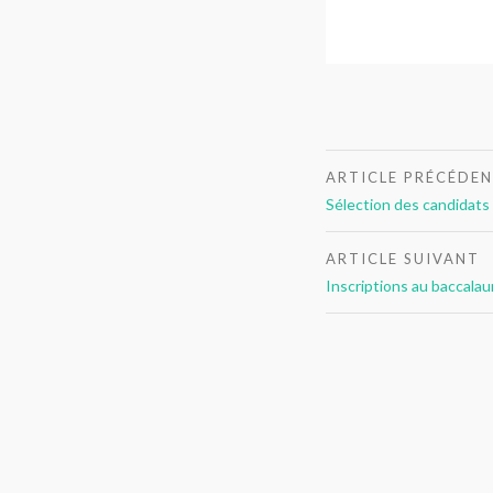
Navigation
ARTICLE PRÉCÉDE
de
Sélection des candidats 
l’article
ARTICLE SUIVANT
Inscriptions au baccala