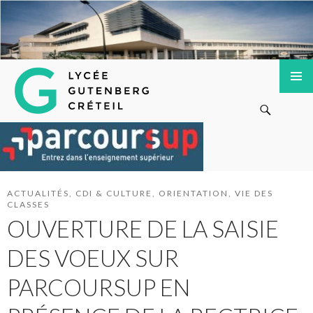
Lycée Gutenberg de Créteil
ALLER
MENU
Recherche
AU
PRINCI
CONTENU
PRINCIPAL
ACTUALITÉS
,
CDI & CULTURE
,
ORIENTATION
,
VIE DES
CLASSES
OUVERTURE DE LA SAISIE
DES VOEUX SUR
PARCOURSUP EN