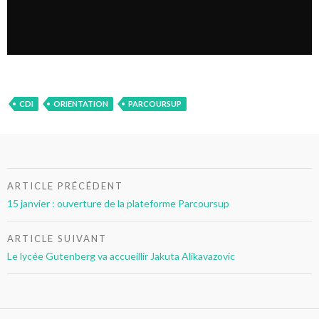
CDI
ORIENTATION
PARCOURSUP
Navigation
ARTICLE PRÉCÉDENT
de
15 janvier : ouverture de la plateforme Parcoursup
l’article
ARTICLE SUIVANT
Le lycée Gutenberg va accueillir Jakuta Alikavazovic