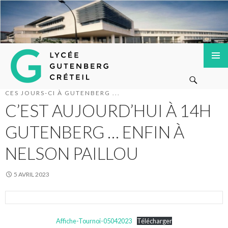
Lycée Gutenberg de Créteil
ALLER
MENU
Recherche
AU
PRINCI
CONTENU
CES JOURS-CI À GUTENBERG ...
PRINCIPAL
C’EST AUJOURD’HUI À 14H
GUTENBERG … ENFIN À
NELSON PAILLOU
5 AVRIL 2023
Affiche-Tournoi-05042023
Télécharger