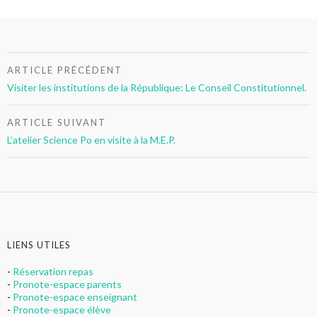
Navigation
ARTICLE PRÉCÉDENT
de
Visiter les institutions de la République: Le Conseil Constitutionnel.
l’article
ARTICLE SUIVANT
L’atelier Science Po en visite à la M.E.P.
LIENS UTILES
-
Réservation repas
-
Pronote-espace parents
-
Pronote-espace enseignant
-
Pronote-espace élève