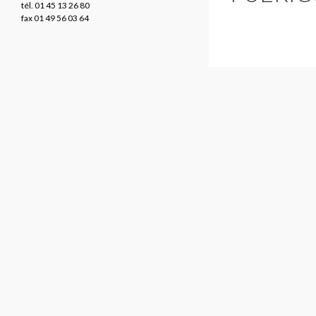
tél. 01 45 13 26 80
fax 01 49 56 03 64