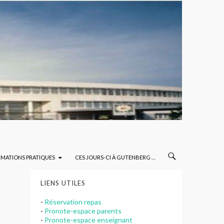
RMATIONS PRATIQUES
CES JOURS-CI À GUTENBERG …
LIENS UTILES
-
Réservation repas
-
Pronote-espace parents
-
Pronote-espace enseignant