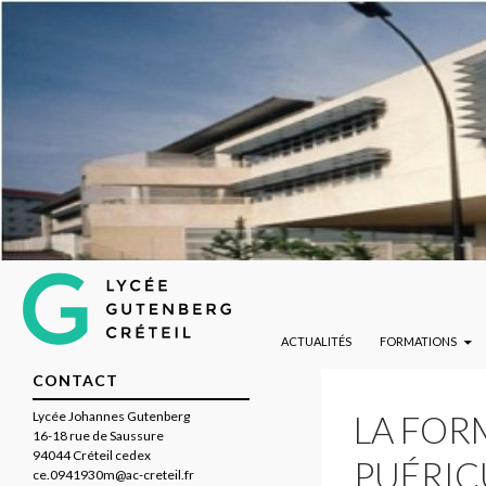
ALLER AU CONTENU PRINCIPAL
Lycée Gutenberg de Créteil
Recherche
ACTUALITÉS
FORMATIONS
CONTACT
Lycée Johannes Gutenberg
LA FOR
16-18 rue de Saussure
94044 Créteil cedex
PUÉRIC
ce.0941930m@ac-creteil.fr