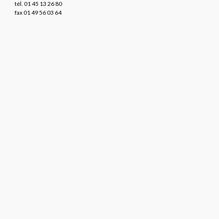
tél. 01 45 13 26 80
fax 01 49 56 03 64