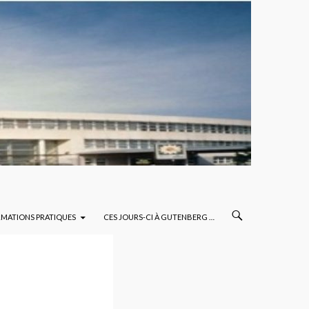
RMATIONS PRATIQUES
CES JOURS-CI À GUTENBERG …