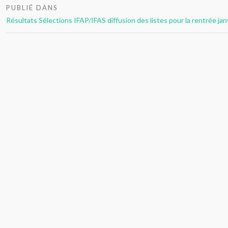
Navigation
PUBLIÉ DANS
de
Résultats Sélections IFAP/IFAS diffusion des listes pour la rentrée ja
l’article