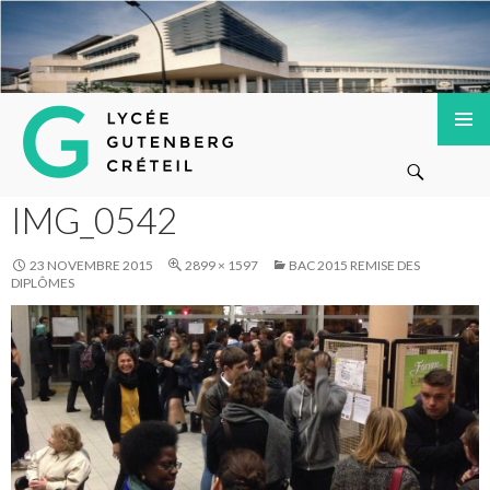
Lycée Gutenberg de Créteil
ALLER
MENU
Recherche
AU
PRINCI
CONTENU
PRINCIPAL
IMG_0542
23 NOVEMBRE 2015
2899 × 1597
BAC 2015 REMISE DES
DIPLÔMES